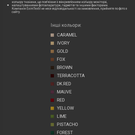
кольору тканини, що пов'язане з викривленням кольору монітора,
налаштуваннями фотоапаратури, гаджетів та іншими факторами.
Компанія EximTextil не несе відповідальності за замовлення, прийняте по фото з
сайту.
Інші кольори:
CARAMEL
IVORY
GOLD
FOX
BROWN
TERRACOTTA
DK.RED
MAUVE
RED
YELLOW
LIME
PISTACHO
FOREST