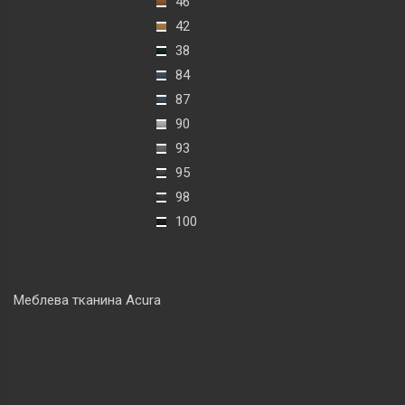
46
42
38
84
87
90
93
95
98
100
Меблева тканина Acura