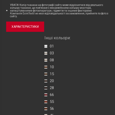
УВАГА! Колір тканини на фотографії сайту може відрізнятися від реального
кольору тканини, що пов'язане з викривленням кольору монітора,
налаштуваннями фотоапаратури, гаджетів та іншими факторами.
Компанія EximTextil не несе відповідальності за замовлення, прийняте по фото з
сайту.
ХАРАКТЕРИСТИКИ
Інші кольори:
01
03
08
10
15
20
28
66
55
56