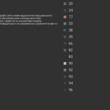
20
24
рафії сайту може відрізнятися від реального
77
 з викривленням кольору монітора,
и, гаджетів та іншими факторами.
33
дповідальності за замовлення, прийняте по фото з
38
39
66
82
83
90
92
93
94
96