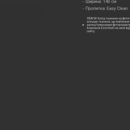
Ширина: 140 см
Пропитка: Easy Clean
УВАГА! Колір тканини на фотог
кольору тканини, що пов'язане
налаштуваннями фотоапаратур
Компанія EximTextil не несе ві
сайту.