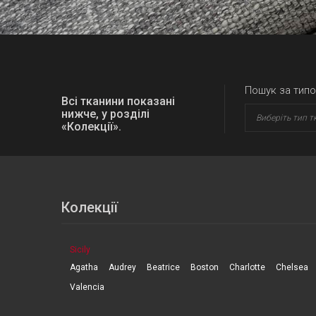
Пошук за типо
Всі тканини показані
нижче, у розділі
Виберіть тип т
«Колекції».
Колекції
Sicily
Agatha
Audrey
Beatrice
Boston
Charlotte
Chelsea
Valencia