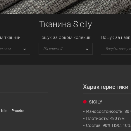
Тканина Sicily
м тканини:
Пошук за роком колекції:
Пошук за назв
канини
Рік колекції...
Характеристики
SICILY
Nile
Phoebe
Износостойкость: 80 
Плотность: 480 г/м
Состав: 90% ПЭС, 10%