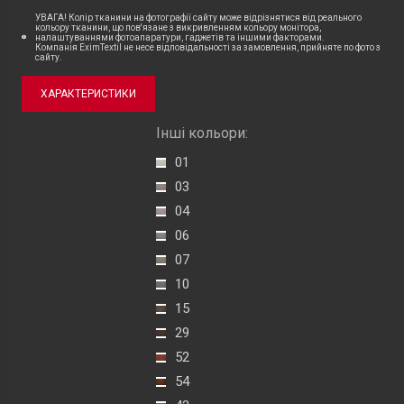
УВАГА! Колір тканини на фотографії сайту може відрізнятися від реального
кольору тканини, що пов'язане з викривленням кольору монітора,
налаштуваннями фотоапаратури, гаджетів та іншими факторами.
Компанія EximTextil не несе відповідальності за замовлення, прийняте по фото з
сайту.
ХАРАКТЕРИСТИКИ
Інші кольори:
01
03
04
06
07
10
15
29
52
54