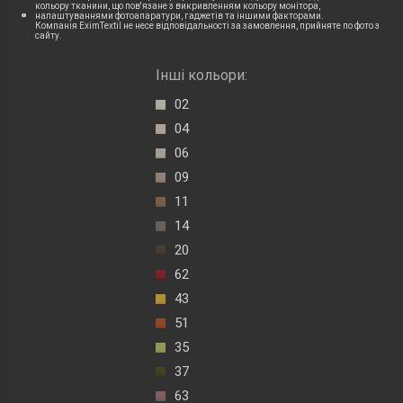
кольору тканини, що пов'язане з викривленням кольору монітора,
налаштуваннями фотоапаратури, гаджетів та іншими факторами.
Компанія EximTextil не несе відповідальності за замовлення, прийняте по фото з
сайту.
Інші кольори:
02
04
06
09
11
14
20
62
43
51
35
37
63