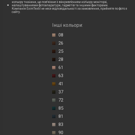
кольору тканини, що пов'язане з викривленням кольору монітора,
налаштуваннями фотоапаратури, гаджетів та іншими факторами.
Компанія EximTextil не несе відповідальності за замовлення, прийняте по фото з
сайту.
Інші кольори:
08
26
25
28
61
63
41
37
72
85
81
83
90