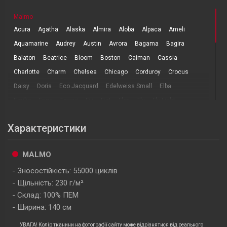
Malmo
Acura
Agatha
Alaska
Almira
Aloba
Alpaca
Ameli
Aquamarine
Audrey
Austin
Avrora
Bagama
Bagira
Balaton
Beatrice
Bloom
Boston
Caiman
Cassia
Charlotte
Charm
Chelsea
Chicago
Corduroy
Crocus
Daisy
Doris
Eco Jacquard
Edelweiss Small
Elba
Emilia
Erica
Ferrari
Fiji
Fint
Flox
Fly
Fly Light
Fly Nova
Ford Nova
Gloster
Houston
Hudson
Ice
Характеристики
Inaris
Iris
Jasmine
Jeep
Kanna
Lamb
Leonardo Cappellini
Lili
Logan
Lotus
Madras
Marble
MALMO
Misty
Mustang
Neo
Nile
Oregon
Paradis
Phoebe
Зносостійкість: 55000 циклів
Prime
Rocky
Rush
Salvia
Sapphire
Savanna Flock
Щільність: 230 г/м²
Savanna nova
Scotland
Sicily
Siesta
Sofitel
Sorrento
Склад: 100% ПЕМ
Tansy
Teddy
Titan
Tokio
Topaz
Umbrella
Valencia
Ширина: 140 см
Wester
УВАГА! Колір тканини на фотографії сайту може відрізнятися від реального