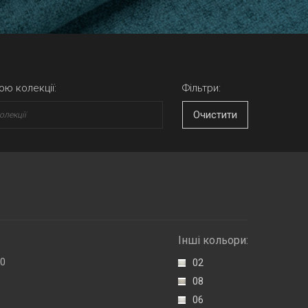
ою колекції:
Фільтри:
Очистити
Інші кольори:
00
02
08
06