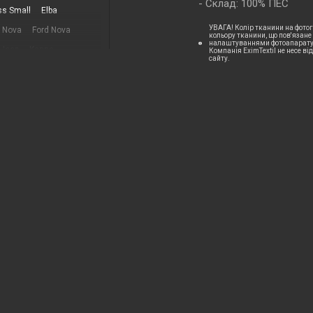
Склад: 100% ПЕС
ss Small
Elba
УВАГА! Колір тканини на фотог
y Nova
Ford Nova
кольору тканини, що пов'язане
налаштуваннями фотоапаратур
Jeep
Kanna
Компанія EximTextil не несе ві
сайту.
Malmo
Marble
Prime
Rocky
Sicily
Siesta
mbrella
Valencia