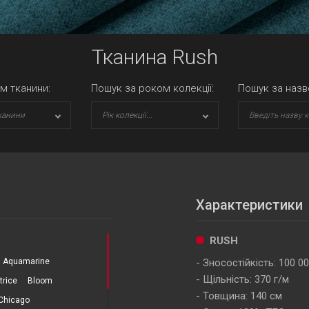
Тканина Rush
м тканини:
Пошук за роком колекції:
Пошук за назв
канини
Рік колекції...
Характеристики
RUSH
Aquamarine
Зносостійкість: 100 0
Щільність: 370 г/м
trice
Bloom
Товщина: 140 см
Chicago