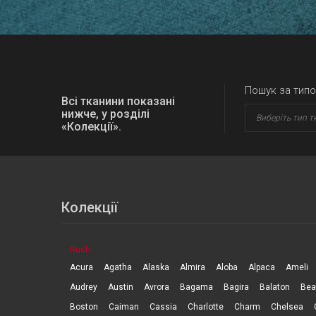
Пошук за типо
Всі тканини показані
нижче, у розділі
Виберіть тип т
«Колекції».
Колекції
Rush
Acura
Agatha
Alaska
Almira
Aloba
Alpaca
Ameli
Audrey
Austin
Avrora
Bagama
Bagira
Balaton
Bea
Boston
Caiman
Cassia
Charlotte
Charm
Chelsea