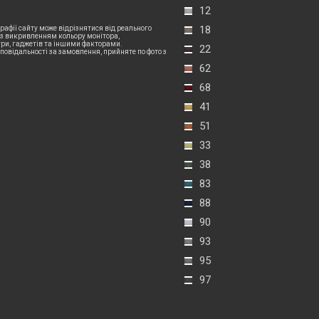
12
18
рафії сайту може відрізнятися від реального
 з викривленням кольору монітора,
и, гаджетів та іншими факторами.
22
дповідальності за замовлення, прийняте по фото з
62
68
41
51
33
38
83
88
90
93
95
97