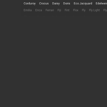
Corduroy
Crocus
Daisy
Doris
Eco Jacquard
Edelwei
Emilia
Erica
Ferrari
Fiji
Fint
Flox
Fly
Fly Light
Fl
Gloster
Houston
Hudson
Ice
Inaris
Iris
Jasmine
Lamb
Leonardo Cappellini
Lili
Logan
Lotus
Madras
Misty
Mustang
Neo
Nile
Oregon
Paradis
Phoebe
Salvia
Sapphire
Savanna Flock
Savanna nova
Scotland
Sofitel
Sorrento
Tansy
Teddy
Titan
Tokio
Topaz
U
Wester