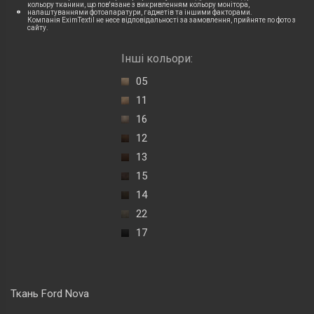
кольору тканини, що пов'язане з викривленням кольору монітора,
налаштуваннями фотоапаратури, гаджетів та іншими факторами.
Компанія EximTextil не несе відповідальності за замовлення, прийняте по фото з
сайту.
Інші кольори:
05
11
16
12
13
15
14
22
17
Ткань Ford Nova