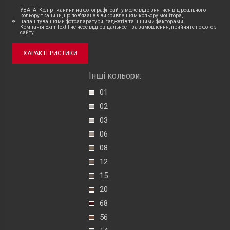
УВАГА! Колір тканини на фотографії сайту може відрізнятися від реального
кольору тканини, що пов'язане з викривленням кольору монітора,
налаштуваннями фотоапаратури, гаджетів та іншими факторами.
Компанія EximTextil не несе відповідальності за замовлення, прийняте по фото з
сайту.
ХАРАКТЕРИСТИКИ
Інші кольори:
01
02
03
06
08
12
15
20
68
56