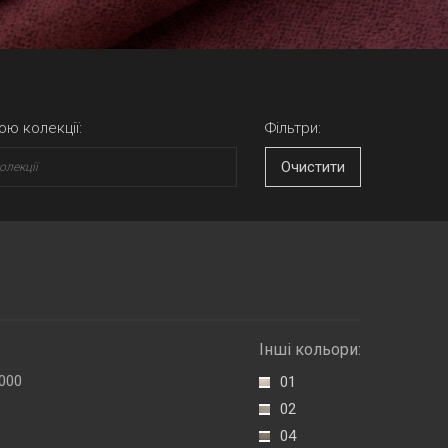
ою колекції:
Фільтри:
Очистити
Інші кольори:
000
01
02
04