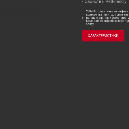
Свойства: PetFriendly
УВАГА! Колір тканини на фотог
кольору тканини, що пов'язане
налаштуваннями фотоапаратур
Компанія EximTextil не несе ві
сайту.
ХАРАКТЕРИСТИКИ