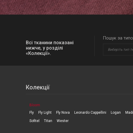
Пошук за типо
Всі тканини показані
нижче, у розділі
Виберіть тип т
«Колекції».
Колекції
Bloom
Fly
Fly Light
Fly Nova
Leonardo Cappellini
Logan
Mad
Sofitel
Titan
Wester