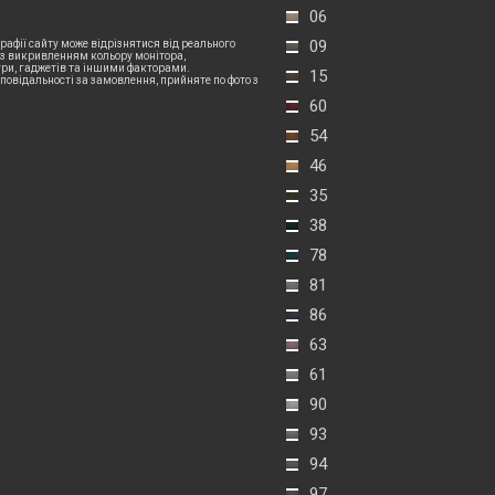
06
09
рафії сайту може відрізнятися від реального
 з викривленням кольору монітора,
и, гаджетів та іншими факторами.
15
дповідальності за замовлення, прийняте по фото з
60
54
46
35
38
78
81
86
63
61
90
93
94
97