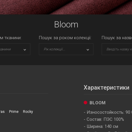
Bloom
м тканини:
Пошук за роком колекції:
Пошук за назв
канини
Рік колекції...
Характеристики
BLOOM
ras
Prime
Rocky
Износостойкость: 90 
Состав: ПЭС 100%
Ширина: 140 см