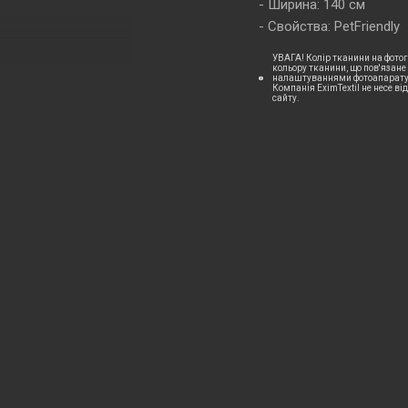
Ширина: 140 см
Свойства: PetFriendly
УВАГА! Колір тканини на фотог
кольору тканини, що пов'язане
налаштуваннями фотоапаратур
Компанія EximTextil не несе ві
сайту.