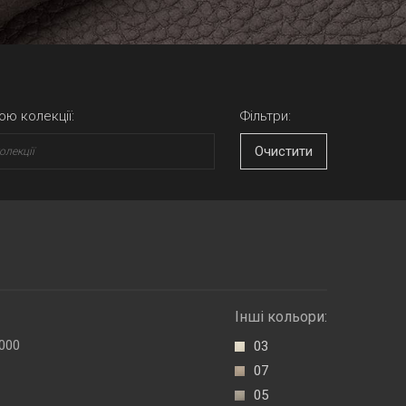
ою колекції:
Фільтри:
Очистити
Інші кольори:
000
03
07
05