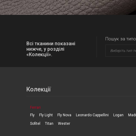
Пошук за типо
Всі тканини показані
нижче, у розділі
Виберіть тип т
«Колекції».
Колекції
Ferrari
Fly
Fly Light
Fly Nova
Leonardo Cappellini
Logan
Mad
Sofitel
Titan
Wester