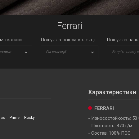
Ferrari
м тканини:
Пошук за роком колекції:
Пошук за назв
канини
Рік колекції...
Характеристики
FERRARI
ras
Prime
Rocky
Износостойкость: 50 
Плотность: 470 г/м
Состав: 100% ПЭС