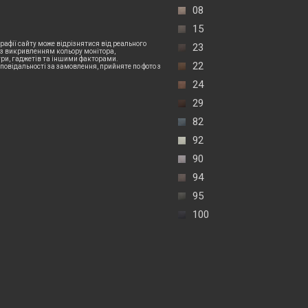
08
15
рафії сайту може відрізнятися від реального
23
 з викривленням кольору монітора,
и, гаджетів та іншими факторами.
22
дповідальності за замовлення, прийняте по фото з
24
29
82
92
90
94
95
100