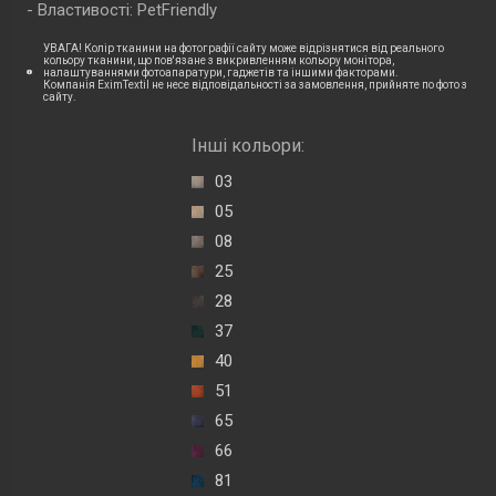
Властивості: PetFriendly
УВАГА! Колір тканини на фотографії сайту може відрізнятися від реального
кольору тканини, що пов'язане з викривленням кольору монітора,
налаштуваннями фотоапаратури, гаджетів та іншими факторами.
Компанія EximTextil не несе відповідальності за замовлення, прийняте по фото з
сайту.
Інші кольори:
03
05
08
25
28
37
40
51
65
66
81