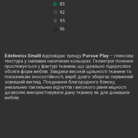
83
92
95
96
Edelweiss Smalll
відповідає тренду
Pursue Play
– глянсова
текстура у сміливих насичених кольорах. Геометрія тіснення
простежується у фактурі тканини, що ідеально підкреслює
обсяги форм меблів. Завдяки високій щільності тканини та
показникам зносостійкості, виріб довго зберігає первинний
зовнішній вигляд. Поєднання благородного блиску,
унікальних тактильних відчуттів і високого рівня міцності
дозволяє використовувати дану тканину як для домашніх
меблів.