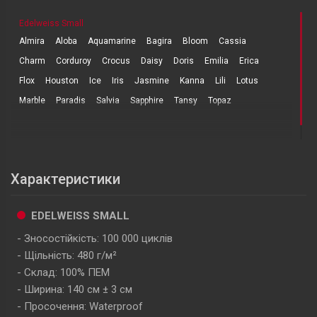
Edelweiss Small
Almira
Aloba
Aquamarine
Bagira
Bloom
Cassia
Charm
Corduroy
Crocus
Daisy
Doris
Emilia
Erica
Flox
Houston
Ice
Iris
Jasmine
Kanna
Lili
Lotus
Marble
Paradis
Salvia
Sapphire
Tansy
Topaz
Характеристики
EDELWEISS SMALL
Зносостійкість: 100 000 циклів
Щільність: 480 г/м²
Склад: 100% ПЕМ
Ширина: 140 см ± 3 см
Просочення: Waterproof