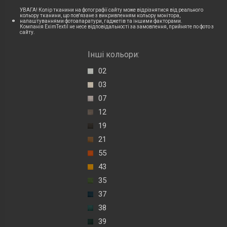
УВАГА! Колір тканини на фотографії сайту може відрізнятися від реального
кольору тканини, що пов'язане з викривленням кольору монітора,
налаштуваннями фотоапаратури, гаджетів та іншими факторами.
Компанія EximTextil не несе відповідальності за замовлення, прийняте по фото з
сайту.
Інші кольори:
02
03
07
12
19
21
55
43
35
37
38
39