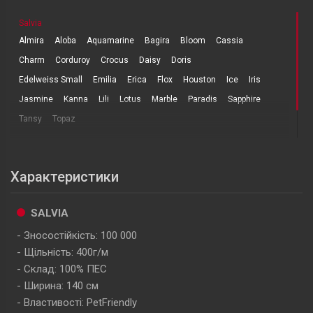
Salvia
Almira
Aloba
Aquamarine
Bagira
Bloom
Cassia
Charm
Corduroy
Crocus
Daisy
Doris
Edelweiss Small
Emilia
Erica
Flox
Houston
Ice
Iris
Jasmine
Kanna
Lili
Lotus
Marble
Paradis
Sapphire
Tansy
Topaz
Характеристики
SALVIA
Зносостійкість: 100 000
Щільність: 400г/м
Склад: 100% ПЕC
Ширина: 140 см
Властивості: PetFriendly