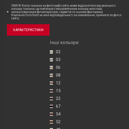
УВАГА! Колір тканини на фотографії сайту може відрізнятися від реального
кольору тканини, що пов'язане з викривленням кольору монітора,
налаштуваннями фотоапаратури, гаджетів та іншими факторами.
Компанія EximTextil не несе відповідальності за замовлення, прийняте по фото з
сайту.
ХАРАКТЕРИСТИКИ
Інші кольори:
02
03
06
08
12
15
22
67
54
52